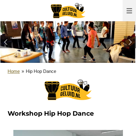
Ga
direct
naar
de
hoofdinhoud
Home
»
Hip Hop Dance
Workshop Hip Hop Dance