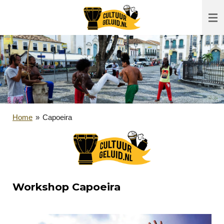
Ga
direct
naar
de
hoofdinhoud
Home
»
Capoeira
Workshop Capoeira