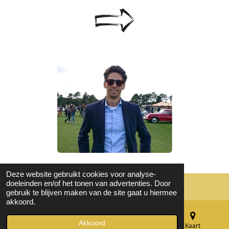
Deze website gebruikt cookies voor analyse-
doeleinden en/of het tonen van advertenties. Door
© 2023 - 2026 Cultuurgeluid-dag
gebruik te blijven maken van de site gaat u hiermee
akkoord.
Akkoord
E-mailadres
Telefoonnummer
Kaart