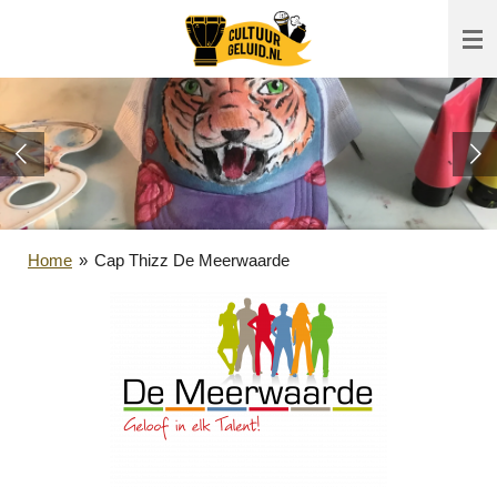
Ga
direct
naar
de
hoofdinhoud
Home
»
Cap Thizz De Meerwaarde