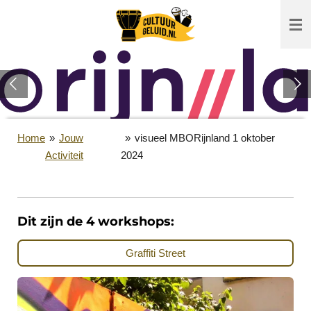
Ga
direct
naar
de
hoofdinhoud
Home
»
Jouw
»
visueel MBORijnland 1 oktober
Activiteit
2024
Dit zijn de 4 workshops:
Graffiti Street