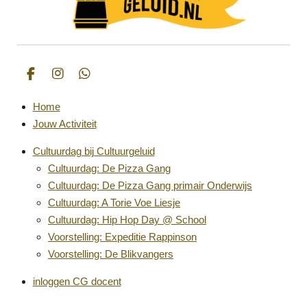
F
I
W
a
n
h
c
s
a
Home
e
t
t
Jouw Activiteit
b
a
s
o
g
A
Cultuurdag bij Cultuurgeluid
o
r
p
k
a
p
Cultuurdag: De Pizza Gang
m
Cultuurdag: De Pizza Gang primair Onderwijs
Cultuurdag: A Torie Voe Liesje
Cultuurdag: Hip Hop Day @ School
Voorstelling: Expeditie Rappinson
Voorstelling: De Blikvangers
inloggen CG docent