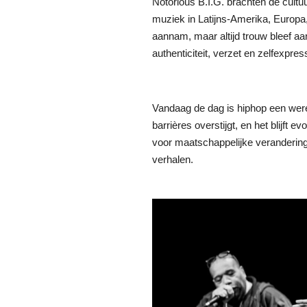
Notorious B.I.G. brachten de cultu
muziek in Latijns-Amerika, Europa,
aannam, maar altijd trouw bleef aa
authenticiteit, verzet en zelfexpres
Vandaag de dag is hiphop een were
barrières overstijgt, en het blijft e
voor maatschappelijke verandering
verhalen.