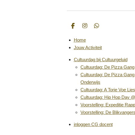
F
I
W
a
n
h
c
s
a
Home
e
t
t
Jouw Activiteit
b
a
s
o
g
A
Cultuurdag bij Cultuurgeluid
o
r
p
k
a
p
Cultuurdag: De Pizza Gang
m
Cultuurdag: De Pizza Gang 
Onderwijs
Cultuurdag: A Torie Voe Lies
Cultuurdag: Hip Hop Day @
Voorstelling: Expeditie Rap
Voorstelling: De Blikvanger
inloggen CG docent