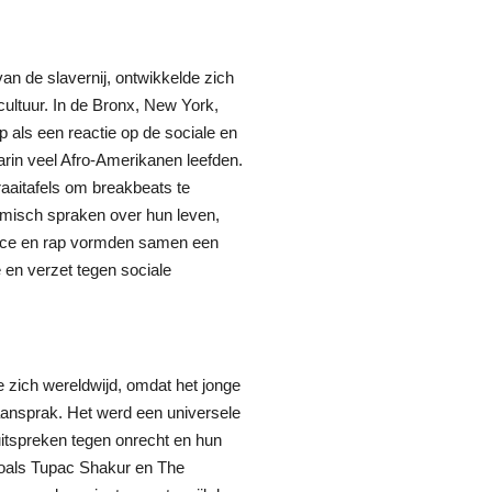
an de slavernij, ontwikkelde zich
pcultuur. In de Bronx, New York,
p als een reactie op de sociale en
in veel Afro-Amerikanen leefden.
raaitafels om breakbeats te
tmisch spraken over hun leven,
dance en rap vormden samen een
e en verzet tegen sociale
 zich wereldwijd, omdat het jonge
aansprak. Het werd een universele
uitspreken tegen onrecht en hun
n zoals Tupac Shakur en The