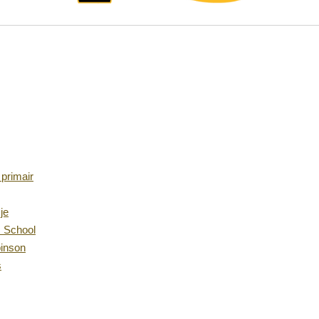
primair
je
 School
pinson
s