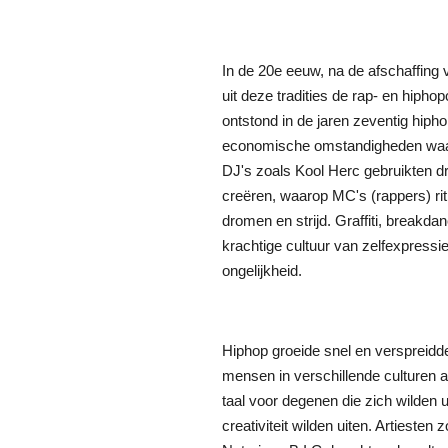
In de 20e eeuw, na de afschaffing v
uit deze tradities de rap- en hipho
ontstond in de jaren zeventig hipho
economische omstandigheden waar
DJ's zoals Kool Herc gebruikten d
creëren, waarop MC's (rappers) ri
dromen en strijd. Graffiti, break
krachtige cultuur van zelfexpressi
ongelijkheid.
Hiphop groeide snel en verspreidde
mensen in verschillende culturen 
taal voor degenen die zich wilden 
creativiteit wilden uiten. Artieste