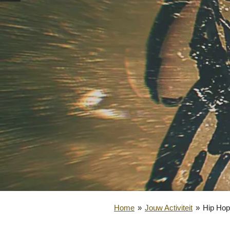
Home
»
Jouw Activiteit
»
Hip Hop